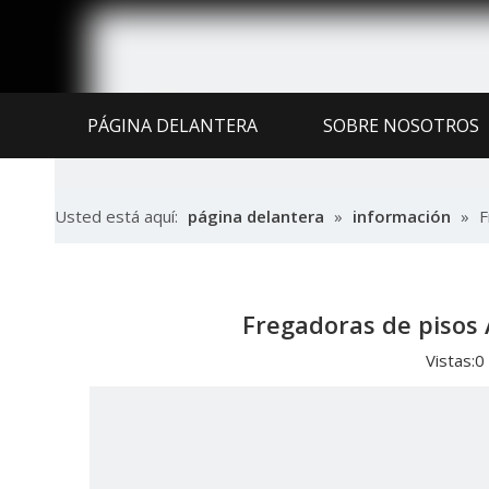
PÁGINA DELANTERA
SOBRE NOSOTROS
CENTRO DE NOTICIAS
SERVICIO Y SOPO
Usted está aquí:
página delantera
»
información
»
F
Fregadoras de pisos
Vistas:
0