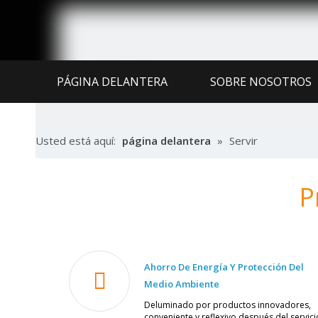
PÁGINA DELANTERA
SOBRE NOSOTROS
CENTRO DE NOTICIAS
SERVICIO Y SOPO
Usted está aquí:
página delantera
»
Servir
P
Ahorro De Energía Y Protección Del
Medio Ambiente
Deluminado por productos innovadores,
conveniente y reflexivo después del servici