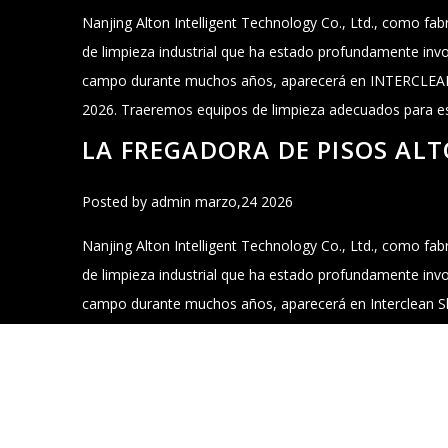
Nanjing Alton Intelligent Technology Co., Ltd., como fab
Nuestros principales pr
de limpieza industrial que ha estado profundamente inv
campo durante muchos años, aparecerá en INTERCL
Lavadora, barredora de pantalla, aspiradora de vacío 
2026. Traeremos equipos de limpieza adecuados para e
limpieza de agua de alta presión
industriales, OEM/ODM flexibles personalizados.
LA FREGADORA DE PISOS ALT
READ MORE
Posted by admin marzo,24 2026
Nanjing Alton Intelligent Technology Co., Ltd., como fab
de limpieza industrial que ha estado profundamente inv
campo durante muchos años, aparecerá en Interclean S
Traeremos equipos de limpieza adecuados para escenario
personalizados OEM/ODM flexibles.
FREGADORAS DE PISOS ALTON
Posted by admin enero,29 2026