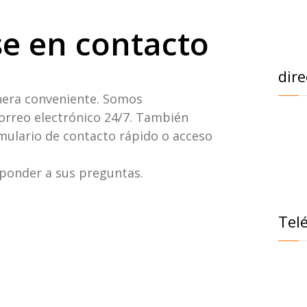
ficación CE y
e en contacto
 exportador
n Nanjing, China,
dire
0 unidades de
nto.
ERADOR A PIE ALTON AL-900 | SOL
era conveniente. Somos
orreo electrónico 24/7. También
rmulario de contacto rápido o acceso
Solución de
ponder a sus preguntas.
r a pie ALTON AL-
 tradicionales,
Tel
la limpieza.
ersátil, una