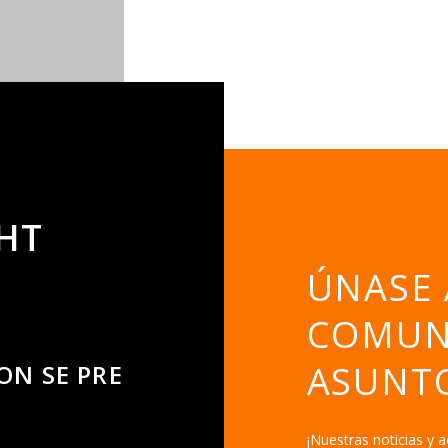
SOBRE NOSOTROS
GHT
ÚNASE 
COMUN
ASUNT
TON SE PRESENTA EN INTERCLEAN 
¡Nuestras noticias y a