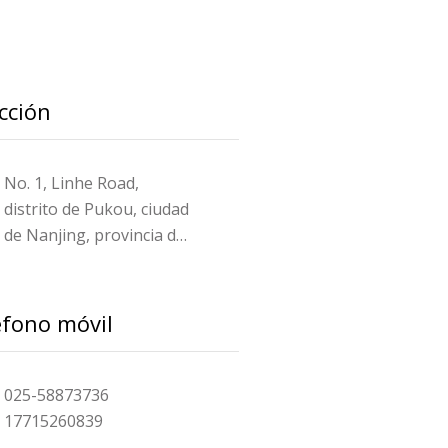
cción
UCIÓN DE LIMPIEZA PROFESIONAL
No. 1, Linhe Road,
distrito de Pukou, ciudad
de Nanjing, provincia de
Jiangsu, China
éfono móvil
025-58873736
17715260839